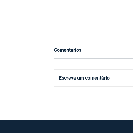
Comentários
Escreva um comentário
A mensagem por trás da
decisão dos juros nos EUA
que derrubou as bolsas lá
fora e aqui