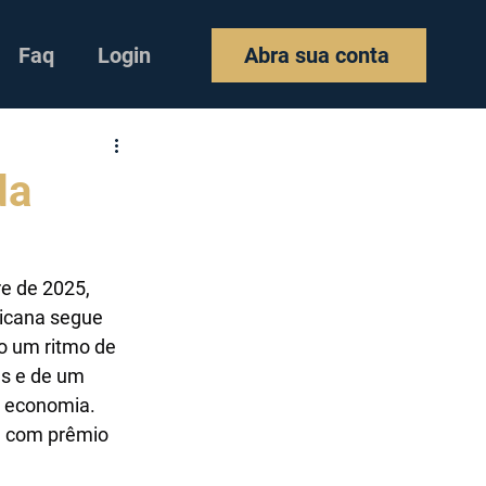
Faq
Login
Abra sua conta
da
e de 2025, 
ricana segue 
o um ritmo de 
s e de um 
a economia. 
a com prêmio 