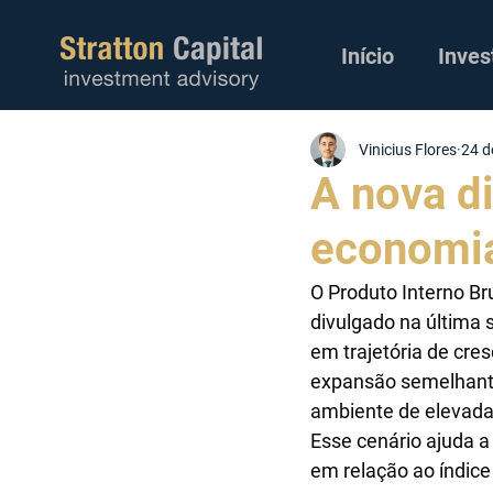
Início
Inves
Vinicius Flores
24 d
A nova d
economi
O Produto Interno Br
divulgado na última 
em trajetória de cre
expansão semelhante
ambiente de elevada 
Esse cenário ajuda a
em relação ao índic