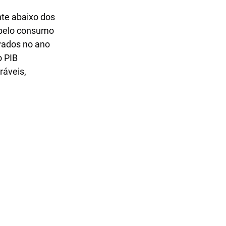
te abaixo dos 
 pelo consumo 
vados no ano 
 PIB 
áveis, 