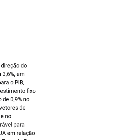
 direção do 
 3,6%, em 
ara o PIB, 
estimento fixo 
 de 0,9% no 
vetores de 
 e no 
rável para 
EUA em relação 