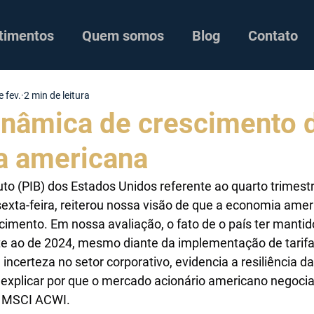
timentos
Quem somos
Blog
Contato
e fev.
2 min de leitura
inâmica de crescimento 
a americana
uto (PIB) dos Estados Unidos referente ao quarto trimestr
sexta-feira, reiterou nossa visão de que a economia ame
scimento. Em nossa avaliação, o fato de o país ter mantid
 ao de 2024, mesmo diante da implementação de tarifa
incerteza no setor corporativo, evidencia a resiliência d
 explicar por que o mercado acionário americano negoci
e MSCI ACWI.