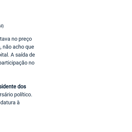
il)
stava no preço 
o, não acho que 
tal. A saída de 
articipação no 
sidente dos 
ário político. 
datura à 