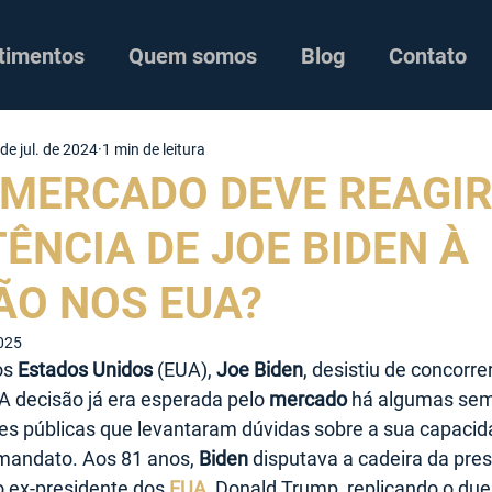
timentos
Quem somos
Blog
Contato
de jul. de 2024
1 min de leitura
MERCADO DEVE REAGIR
TÊNCIA DE JOE BIDEN À
ÃO NOS EUA?
2025
os 
Estados Unidos
 (EUA),
 Joe Biden
, desistiu de concorrer
A decisão já era esperada pelo 
mercado
 há algumas sem
es públicas que levantaram dúvidas sobre a sua capacid
mandato. Aos 81 anos, 
Biden
 disputava a cadeira da pres
 ex-presidente dos 
EUA
, Donald Trump, replicando o due