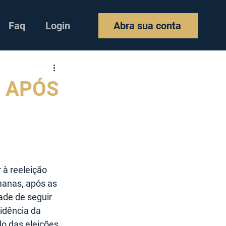
Faq
Login
Abra sua conta
 APÓS
 à reeleição 
anas, após as 
ade de seguir 
idência da 
lo das eleições 