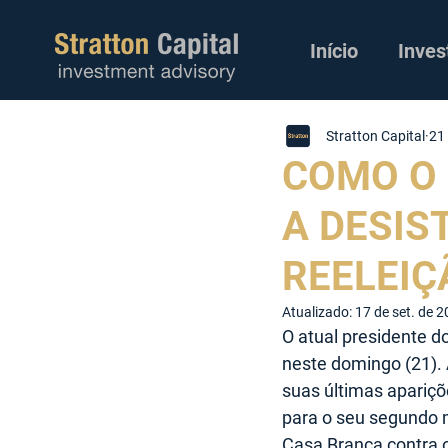
Início
Inves
Stratton Capital
21 
COMO O 
A DESIS
REELEIÇ
Atualizado:
17 de set. de 
O atual presidente d
neste domingo (21). 
suas últimas apariçõ
para o seu segundo 
Casa Branca contra o