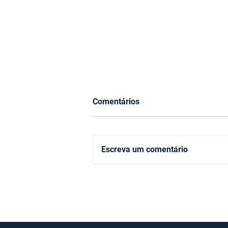
Comentários
Escreva um comentário
Qual é o risco que a Lei
Magnitsky e a ofensiva dos
EUA contra Moraes oferecem
aos bancos da Bolsa?