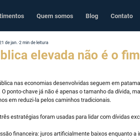
timentos
Quem somos
Blog
Contato
21 de jan.
2 min de leitura
blica elevada não é o fi
 pública nas economias desenvolvidas seguem em patama
. O ponto-chave já não é apenas o tamanho da dívida, mas
os em reduzi-la pelos caminhos tradicionais.
 três estratégias foram usadas para lidar com dívidas ex
essão financeira: juros artificialmente baixos enquanto a i