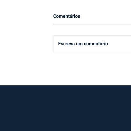
Comentários
Escreva um comentário
A mensagem por trás da
decisão dos juros nos EUA
que derrubou as bolsas lá
fora e aqui