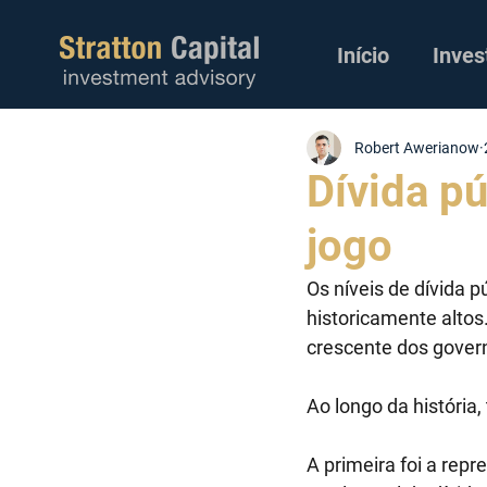
Início
Inves
Robert Awerianow
Dívida pú
jogo
Os níveis de dívida
historicamente altos
crescente dos govern
Ao longo da história,
A primeira foi a repr