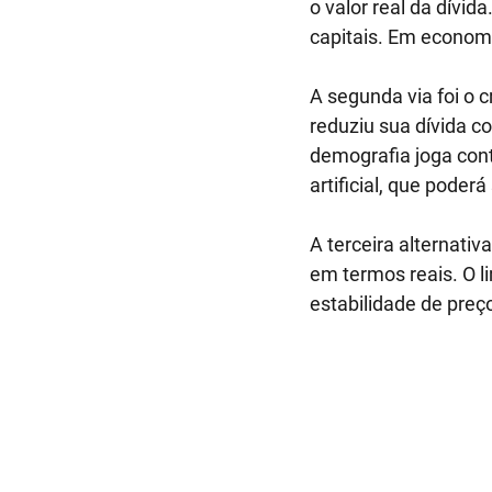
o valor real da dívi
capitais. Em economi
A segunda via foi o 
reduziu sua dívida c
demografia joga cont
artificial, que pode
A terceira alternati
em termos reais. O l
estabilidade de pre