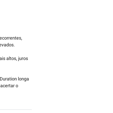
ecorrentes, 
evados. 
s altos, juros 
 Duration longa 
acertar o 