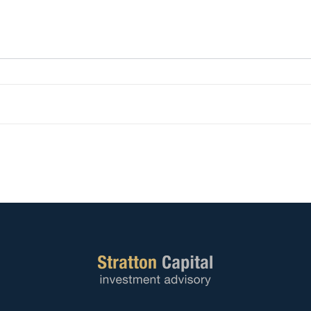
Fed mantém juros, mas
Deci
divisão entre dirigentes
juros
reforça expectativa de aperto
quem
nos próximos meses