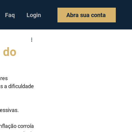
Faq
Login
Abra sua conta
m do
res 
 a dificuldade 
cessivas.
nflação corroía 