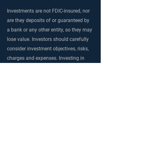
Investments are not FDIC-insured, nor
are they deposits of or guaranteed by
a bank or any other entity, so they may
lose value. Investors should carefully
consider investment objectives, risks,
charges and expenses. Investing in
securities and other financial
investments always involves risks that
investors should understand and be
willing to bear. No investment process,
strategy, or risk management
technique can guarantee returns or
eliminate risk of loss. Stratton Capital
encourages clients to discuss these