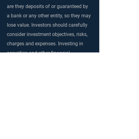
are they deposits of or guaranteed by
a bank or any other entity, so they may
lose value. Investors should carefully
consider investment objectives, risks,
charges and expenses. Investing in
securities and other financial
investments always involves risks that
investors should understand and be
willing to bear. No investment process,
strategy, or risk management
technique can guarantee returns or
eliminate risk of loss. Stratton Capital
encourages clients to discuss these
risks with their advisor. Past
performance is not a guarantee of