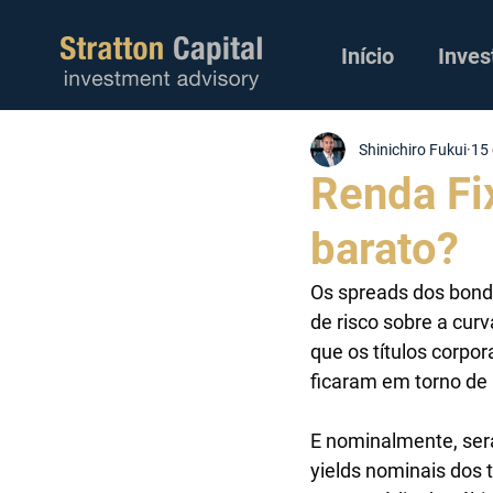
Início
Inves
Shinichiro Fukui
15 
Renda Fix
barato?
Os spreads dos bonds
de risco sobre a cur
que os títulos corpo
ficaram em torno de 
E nominalmente, ser
yields nominais dos 