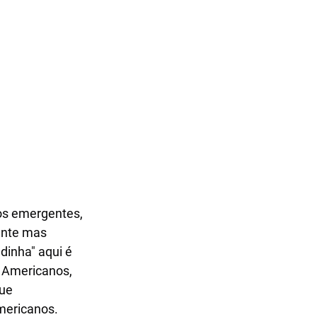
os emergentes, 
ente mas 
inha" aqui é 
 Americanos, 
ue 
mericanos. 