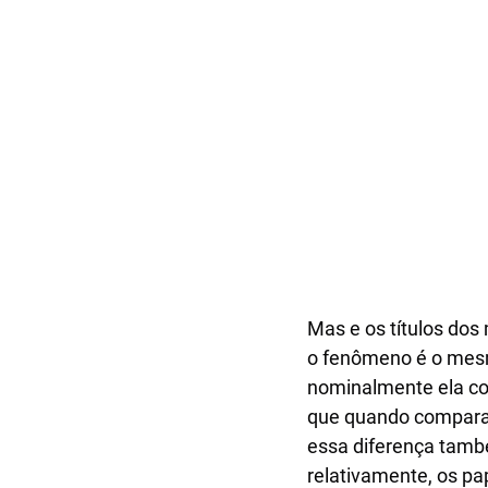
Mas e os títulos do
o fenômeno é o mesm
nominalmente ela con
que quando compara
essa diferença també
relativamente, os p