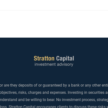
Fed mantém juros, mas
Deci
divisão entre dirigentes
juros
reforça expectativa de aperto
quem
nos próximos meses
r are they deposits of or guaranteed by a bank or any other enti
objectives, risks, charges and expenses. Investing in securities 
 understand and be willing to bear. No investment process, strat
 loss. Stratton Capital encourages clients to discuss these risks 