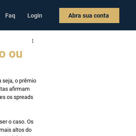
Faq
Login
Abra sua conta
ro ou
 seja, o prêmio 
stas afirmam 
zes os spreads 
er o caso. Os 
mais altos do 