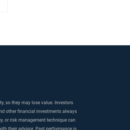
são do Fed de manter
 não foi unânime: veja
 votou contra
ty, so they may lose value. Investors
and other financial investments always
egy, or risk management technique can
with their advisor. Past performance is