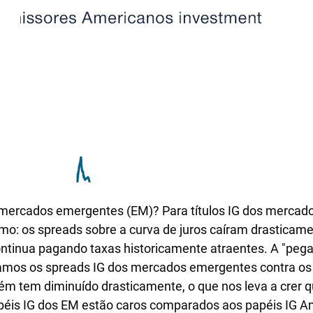
s mercados emergentes (EM)? Para títulos IG dos mercad
o: os spreads sobre a curva de juros caíram drasticam
tinua pagando taxas historicamente atraentes. A "pegad
mos os spreads IG dos mercados emergentes contra os
m tem diminuído drasticamente, o que nos leva a crer q
apéis IG dos EM estão caros comparados aos papéis IG A