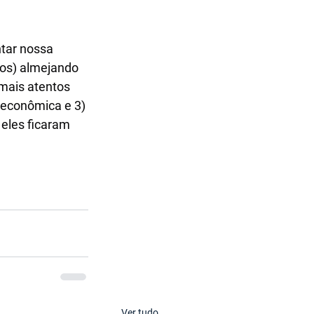
tar nossa 
nos) almejando 
mais atentos 
 econômica e 3) 
eles ficaram 
Ver tudo