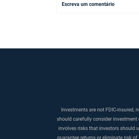
Escreva um comentário
A mensagem por trás da
decisão dos juros nos EUA
que derrubou as bolsas lá
fora e aqui
Investments are not FDIC-insured, no
should carefully consider investment 
involves risks that investors should
guarantee returns or eliminate risk of