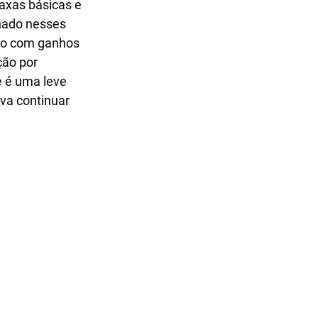
axas básicas e 
onado nesses 
tão com ganhos 
ção por 
e é uma leve 
va continuar 