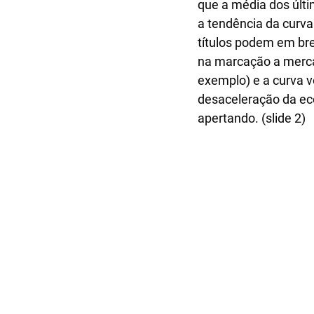
que a média dos últi
a tendência da curva
títulos podem em bre
na marcação a mercad
exemplo) e a curva v
desaceleração da eco
apertando. (slide 2)