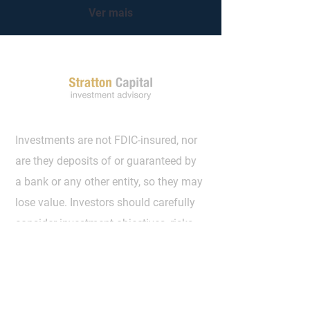
prejudicada pela
Ver mais
paralização do estreito de
Ormuz. Acreditamos que a
pressão exercida pelo
bloqueio americano no
Estreito de Ormuz, aliada à
devastação militar e
econômica do Irã,
acelerará um acordo entre
as partes. No entanto,
Investments are not FDIC-insured, nor
reconhecemos...
are they deposits of or guaranteed by
a bank or any other entity, so they may
lose value. Investors should carefully
consider investment objectives, risks,
charges and expenses. Investing in
securities and other financial
investments always involves risks that
investors should understand and be