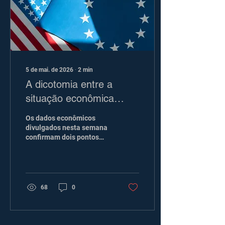
do EUA, porém muito mais
cautelosos com relação
aos impactos da inflação
na curva de...
5 de mai. de 2026
∙
2
min
A dicotomia entre a
situação econômica
americana e europeia
Os dados econômicos
divulgados nesta semana
confirmam dois pontos
fundamentais que
abordamos em nossos
artigos e discussões do
comitê de investimentos: o
conflito no Irã não
68
0
interromperá o ciclo
econômico americano e a
Europa é a região
desenvolvida mais