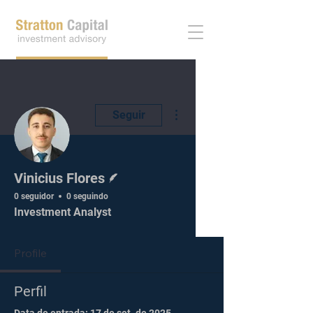
Abra sua conta
Mais ações
Seguir
Escritor
Vinicius Flores
0 seguidor
0 seguindo
Investment Analyst
Profile
Perfil