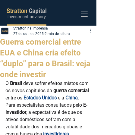
Stratton na Imprensa
Abra sua conta
27 de out. de 2025
2 min de leitura
Guerra comercial entre
EUA e China cria efeito
“duplo” para o Brasil: veja
onde investir
O 
Brasil
 deve sofrer efeitos mistos com 
os novos capítulos da 
guerra comercial
entre os 
Estados Unidos
 e a 
China
. 
Para especialistas consultados pelo 
E-
Investidor
, a expectativa é de que os 
ativos domésticos sofram com a 
volatilidade dos mercados globais e 
com a busca dos 
investidores