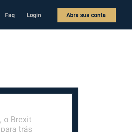
Faq
Login
Abra sua conta
 o Brexit
para trás