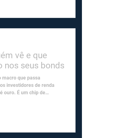
% do PIB em 2024 para 2,5%
s crescentes significam mais
 maior prêmio de risco e
uém vê e que
o nos seus bonds
ro macro que passa
os investidores de renda
 é ouro. É um chip de
evorando capacidade de
endForce estima que os
rão entre 50% e 55% neste
 Um aumento classificado
rma como “sem precedentes".
 realocaram suas fábricas