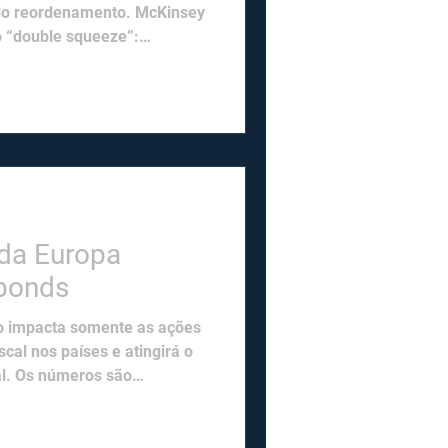
do reordenamento. McKinsey
o “double squeeze”:
utomóveis para os EUA
ais de 30%. Veículos
am 50% no mercado europeu,
, e a Alemanha importou
 exportou para lá pela
 industrial. O superávit da UE
da Europa
 bonds
 impacta somente as ações
iscal nos países e atingirá o
al. Os números são
eja elevar os gastos com
PIB até 2027 com um fundo
ilhões. A Zona do Euro como