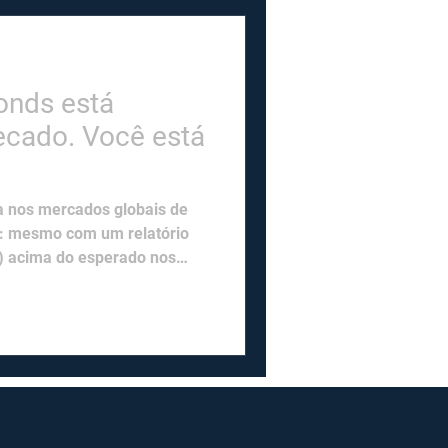
onds está
cado. Você está
 nos mercados globais de
o: mesmo com um relatório
I) acima do esperado nos
 10 anos caiu abaixo de 4%,
uatro meses. ​ ​ O motivo
ão está mais precificando
ficando medo do impacto da
 ​ ​ Na Europa, o sinal
ida. O Eurostat divulgou