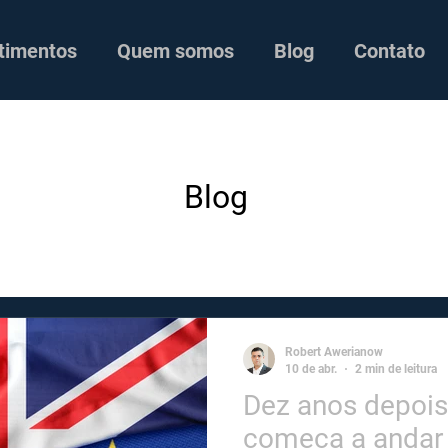
timentos
Quem somos
Blog
Contato
Blog
Robert Awerianow
10 de abr.
2 min de leitura
Dez anos depois,
começa a andar 