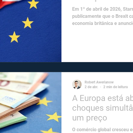
Em 1º de abril de 2026, St
publicamente que o Brexit 
economia britânica e anunc
UE com ambições ampliadas.
coincidência.​
Robert Awerianow
2 de abr.
2 min de leitura
A Europa está a
choques simultâ
um preço​​
O comércio global cresceu 