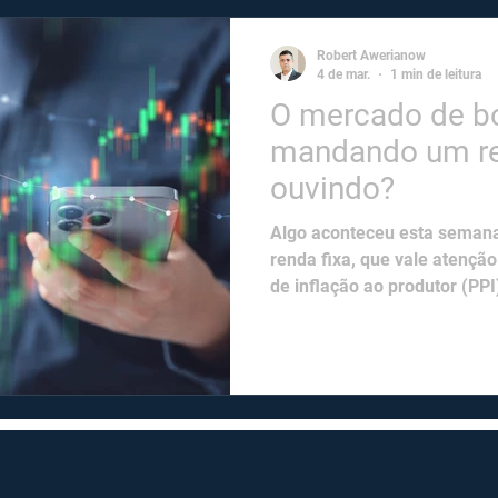
para chips de alta perfor
Robert Awerianow
4 de mar.
1 min de leitura
O mercado de b
mandando um re
ouvindo? ​
Algo aconteceu esta semana
renda fixa, que vale atençã
de inflação ao produtor (PP
EUA, o yield do Treasury de
atingindo o menor nível em q
talvez seja que o mercado n
apenas inflação. Está preci
IA na economia e no emprego!
caminha numa direção parec
recen