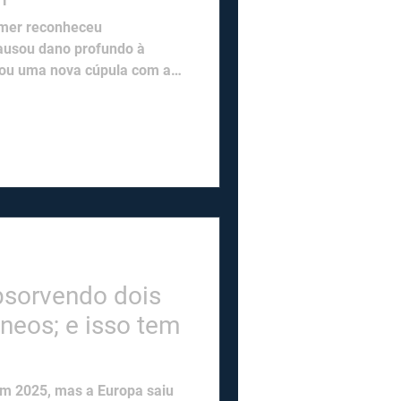
armer reconheceu
causou dano profundo à
iou uma nova cúpula com a
 O timing não é
bsorvendo dois
neos; e isso tem
em 2025, mas a Europa saiu