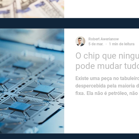
um todo deve passar de 1,8
já em 2026. Gastos nacionai
emissão de dívida soberana,
pressã
Robert Awerianow
5 de mar.
1 min de leitura
O chip que ning
pode mudar tud
Existe uma peça no tabulei
despercebida pela maioria d
fixa. Ela não é petróleo, não
memória DRAM. A IA está d
produção de memória. A Tr
preços médios de DRAM subi
trimestre versus o Q4 2025.
pelo próprio analista da fi
Samsung, SK Hynix e Micron