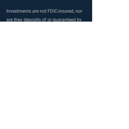
Investments are not FDIC-insured, nor
are they deposits of or guaranteed by
a bank or any other entity, so they may
lose value. Investors should carefully
consider investment objectives, risks,
charges and expenses. Investing in
securities and other financial
investments always involves risks that
investors should understand and be
willing to bear. No investment process,
strategy, or risk management
technique can guarantee returns or
eliminate risk of loss. Stratton Capital
encourages clients to discuss these