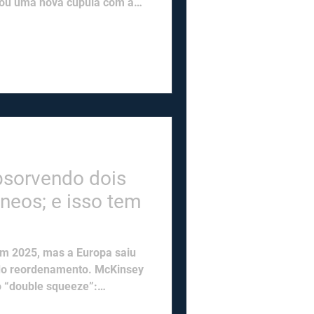
iou uma nova cúpula com a
 O timing não é
bsorvendo dois
neos; e isso tem
em 2025, mas a Europa saiu
do reordenamento. McKinsey
o “double squeeze”:
utomóveis para os EUA