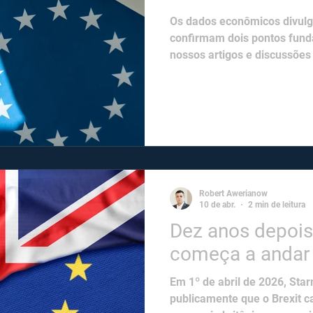
Os dados econômicos divul
confirmam dois pontos fun
nossos artigos e discussões
o conflito no Irã não interr
americano e a Europa é a re
prejudicada pela paralizaçã
Acreditamos que a pressão 
americano no Estreito de Or
militar e econômica do Irã, 
partes. No entan
Robert Awerianow
10 de abr.
2 min de leitura
Dez anos depois,
começa a andar 
Em 1º de abril de 2026, St
publicamente que o Brexit 