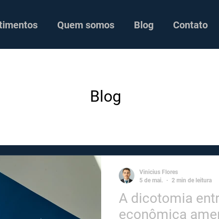
timentos
Quem somos
Blog
Contato
Blog
Vinicius Flores
5 de mai.
2 min de leitura
A dicotomia entr
econômica amer