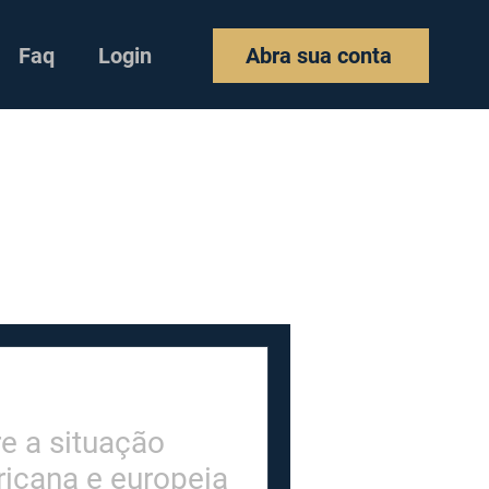
Faq
Login
Abra sua conta
e a situação
icana e europeia