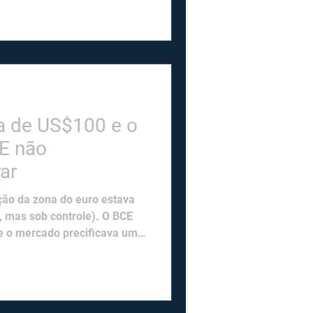
ais de 30%. Veículos
am 50% no mercado europeu,
, e a Alemanha importou
 exportou para lá pela
 industrial. O superávit da UE
a de US$100 e o
E não
ar
ção da zona do euro estava
, mas sob controle). O BCE
e o mercado precificava uma
sde a invasão da Ucrânia.