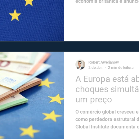
economia britânica e anunc
UE com ambições ampliadas.
coincidência.​
Robert Awerianow
2 de abr.
2 min de leitura
A Europa está a
choques simultâ
um preço​​
O comércio global cresceu 
como perdedora estrutural 
Global Institute documenta 
exportações europeias de a