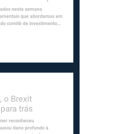
gados nesta semana
damentais que abordamos em
 do comitê de investimentos:
omperá o ciclo econômico
gião desenvolvida mais
o do estreito de Ormuz.
exercida pelo bloqueio
muz, aliada à devastação
acelerará um acordo entre as
 o Brexit
para trás
armer reconheceu
causou dano profundo à